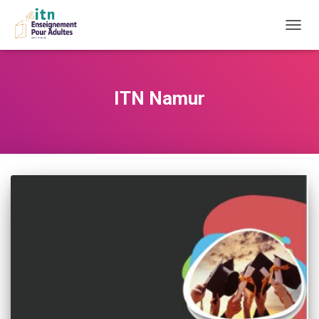
DÉPLI
LA
NAVIG
ITN Namur