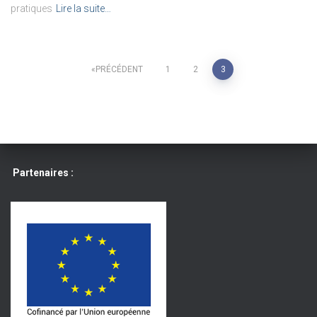
pratiques
Lire la suite…
Pagination
PRÉCÉDENT
1
2
3
des
publications
Partenaires :