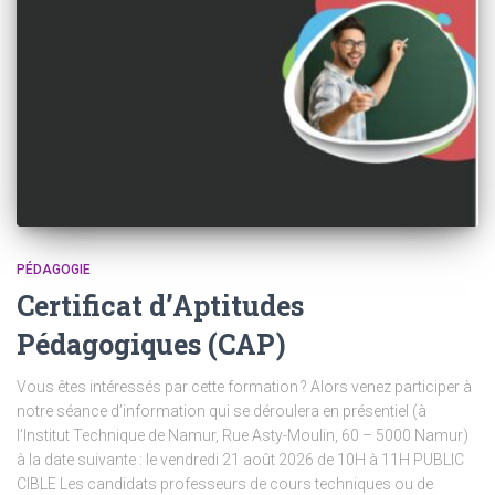
PÉDAGOGIE
Certificat d’Aptitudes
Pédagogiques (CAP)
Vous êtes intéressés par cette formation ? Alors venez participer à
notre séance d’information qui se déroulera en présentiel (à
l’Institut Technique de Namur, Rue Asty-Moulin, 60 – 5000 Namur)
à la date suivante : le vendredi 21 août 2026 de 10H à 11H PUBLIC
CIBLE Les candidats professeurs de cours techniques ou de