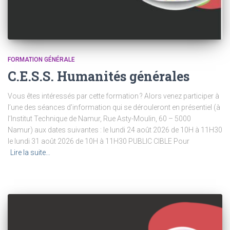
FORMATION GÉNÉRALE
C.E.S.S. Humanités générales
Vous êtes intéressés par cette formation ? Alors venez participer à
l’une des séances d’information qui se dérouleront en présentiel (à
l’Institut Technique de Namur, Rue Asty-Moulin, 60 – 5000
Namur) aux dates suivantes : le lundi 24 août 2026 de 10H à 11H30
le lundi 31 août 2026 de 10H à 11H30 PUBLIC CIBLE Pour
Lire la suite…