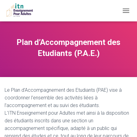
D
É
P
L
I
Plan d’Accompagnement des
E
R
Etudiants (P.A.E.)
L
A
N
A
V
I
Le Plan d’Accompagnement des Etudiants (PAE) vise à
G
A
coordonner l’ensemble des activités liées à
T
l’accompagnement et au suivi des étudiants.
I
L’ITN Enseignement pour Adultes met ainsi à la disposition
O
N
des étudiants inscrits dans une section un
accompagnement spécifique, adapté à un public qui
reprend des études et ce, tout au long de leur parcours de