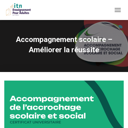
D
É
P
L
I
Accompagnement scolaire –
E
R
Améliorer la réussite
L
A
N
A
V
I
G
A
T
I
O
N