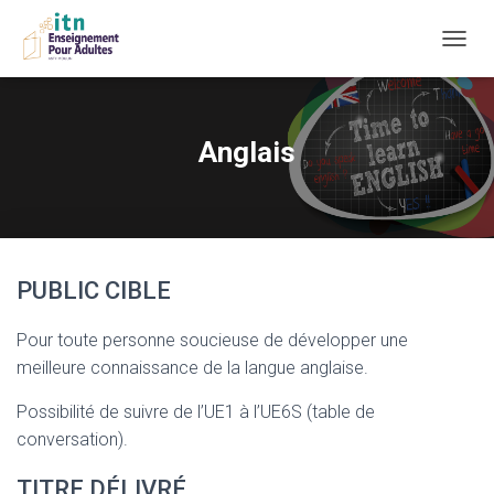
D
É
P
L
I
Anglais
E
R
L
A
N
A
PUBLIC CIBLE
V
I
G
Pour toute personne soucieuse de développer une
A
meilleure connaissance de la langue anglaise.
T
I
Possibilité de suivre de l’UE1 à l’UE6S (table de
O
N
conversation).
TITRE DÉLIVRÉ