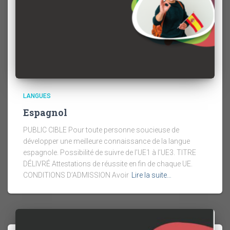
LANGUES
Espagnol
PUBLIC CIBLE Pour toute personne soucieuse de
développer une meilleure connaissance de la langue
espagnole. Possibilité de suivre de l’UE1 à l’UE3. TITRE
DÉLIVRÉ Attestations de réussite en fin de chaque UE.
CONDITIONS D’ADMISSION Avoir
Lire la suite…