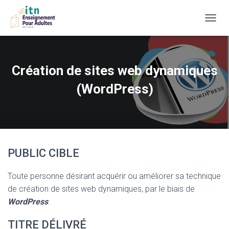
D
É
P
L
I
Création de sites web dynamiques
E
R
(WordPress)
L
A
N
A
V
I
PUBLIC CIBLE
G
A
T
Toute personne désirant acquérir ou améliorer sa technique
I
de création de sites web dynamiques, par le biais de
O
N
WordPress
.
TITRE DÉLIVRÉ